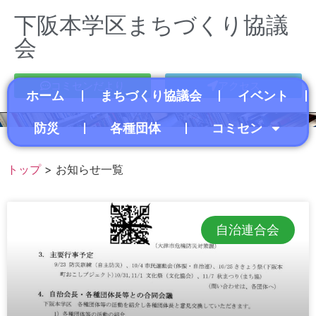
下阪本学区まちづくり協議
会
コミセンだより
アクセス
ホーム
まちづくり協議会
イベント
防災
各種団体
コミセン
トップ
> お知らせ一覧
自治連合会