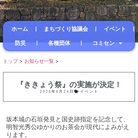
ホーム
まちづくり協議会
イベント
防災
各種団体
コミセン
トップ
>
お知らせ一覧
>
『ききょう祭』の実施が決定！
2026年6月24日
イベント
坂本城の石垣発見と国史跡指定を記念して、
明智光秀公ゆかりのお茶会が現代によみがえ
ります。